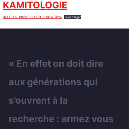
KAMITOLOGIE
BULLETIN-DINSCRIPTION-SESHW-2024
Télécharger
« En effet on doit dire
aux générations qui
s’ouvrent à la
recherche : armez vous