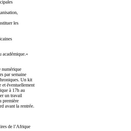
ncipales
ganisation,
stituer les
icaines
 ou académique.«
me numérique
rs par semaine
hroniques. Un kit
 et éventuellement
ique à 17h au
er un travail
la première
rd avant la rentrée.
ires de l’Afrique