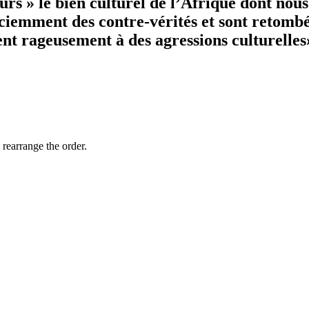
 » le bien culturel de l’Afrique dont nous 
sciemment des contre-vérités et sont retomb
vrent rageusement à des agressions culturell
 rearrange the order.