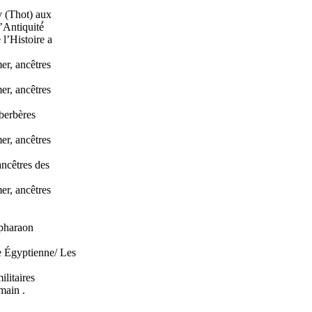
 (Thot) aux
’Antiquité́
 l’Histoire a
er, ancêtres
er, ancêtres
 berbères
er, ancêtres
ancêtres des
er, ancêtres
 pharaon
 Égyptienne/ Les
ilitaires
main .