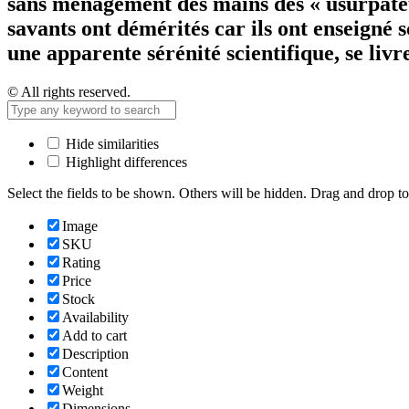
sans ménagement des mains des « usurpateurs
savants ont démérités car ils ont enseigné 
une apparente sérénité scientifique, se li
© All rights reserved.
Hide similarities
Highlight differences
Select the fields to be shown. Others will be hidden. Drag and drop to
Image
SKU
Rating
Price
Stock
Availability
Add to cart
Description
Content
Weight
Dimensions