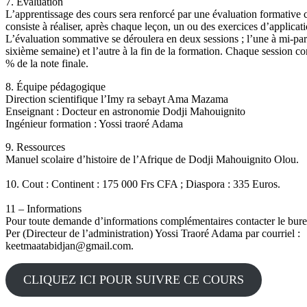
7. Évaluation
L’apprentissage des cours sera renforcé par une évaluation formative 
consiste à réaliser, après chaque leçon, un ou des exercices d’applicati
L’évaluation sommative se déroulera en deux sessions ; l’une à mi-par
sixième semaine) et l’autre à la fin de la formation. Chaque session c
% de la note finale.
8. Équipe pédagogique
Direction scientifique l’Imy ra sebayt Ama Mazama
Enseignant : Docteur en astronomie Dodji Mahouignito
Ingénieur formation : Yossi traoré Adama
9. Ressources
Manuel scolaire d’histoire de l’Afrique de Dodji Mahouignito Olou.
10. Cout : Continent : 175 000 Frs CFA ; Diaspora : 335 Euros.
11 – Informations
Pour toute demande d’informations complémentaires contacter le bure
Per (Directeur de l’administration) Yossi Traoré Adama par courriel :
keetmaatabidjan@gmail.com.
CLIQUEZ ICI POUR SUIVRE CE COURS