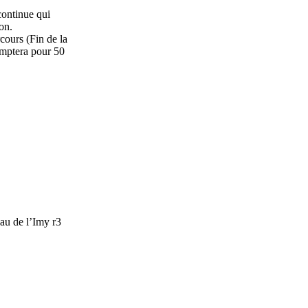
continue qui
on.
cours (Fin de la
omptera pour 50
au de l’Imy r3