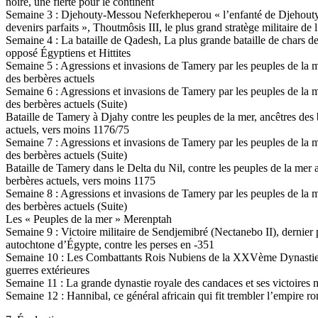
noire, une fierté́ pour le continent
Semaine 3 : Djehouty-Messou Neferkheperou « l’enfanté de Djehouty
devenirs parfaits », Thoutmôsis III, le plus grand stratège militaire de l
Semaine 4 : La bataille de Qadesh, La plus grande bataille de chars de
opposé Égyptiens et Hittites
Semaine 5 : Agressions et invasions de Tamery par les peuples de la m
des berbères actuels
Semaine 6 : Agressions et invasions de Tamery par les peuples de la m
des berbères actuels (Suite)
Bataille de Tamery à Djahy contre les peuples de la mer, ancêtres des
actuels, vers moins 1176/75
Semaine 7 : Agressions et invasions de Tamery par les peuples de la m
des berbères actuels (Suite)
Bataille de Tamery dans le Delta du Nil, contre les peuples de la mer 
berbères actuels, vers moins 1175
Semaine 8 : Agressions et invasions de Tamery par les peuples de la m
des berbères actuels (Suite)
Les « Peuples de la mer » Merenptah
Semaine 9 : Victoire militaire de Sendjemibré (Nectanebo II), dernier
autochtone d’Égypte, contre les perses en -351
Semaine 10 : Les Combattants Rois Nubiens de la XXVème Dynastie
guerres extérieures
Semaine 11 : La grande dynastie royale des candaces et ses victoires m
Semaine 12 : Hannibal, ce général africain qui fit trembler l’empire ro