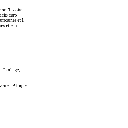
or l’histoire
écits euro
fricaines et à
nes et leur
e, Carthage,
voir en Afrique