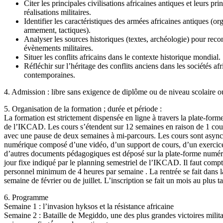
Citer les principales civilisations africaines antiques et leurs pri
réalisations militaires.
Identifier les caractéristiques des armées africaines antiques (or
armement, tactiques).
Analyser les sources historiques (textes, archéologie) pour recon
évènements militaires.
Situer les conflits africains dans le contexte historique mondial.
Réfléchir sur l’héritage des conflits anciens dans les sociétés afr
contemporaines.
4. Admission : libre sans exigence de diplôme ou de niveau scolaire
5. Organisation de la formation ; durée et période :
La formation est strictement dispensée en ligne à travers la plate-for
de l’IKCAD. Les cours s’étendent sur 12 semaines en raison de 1 cou
avec une pause de deux semaines à mi-parcours. Les cours sont async
numérique composé d’une vidéo, d’un support de cours, d’un exercice
d’autres documents pédagogiques est déposé sur la plate-forme numér
jour fixe indiqué par le planning semestriel de l’IKCAD. Il faut compt
personnel minimum de 4 heures par semaine . La rentrée se fait dans 
semaine de février ou de juillet. L’inscription se fait un mois au plus ta
6. Programme
Semaine 1 : l’invasion hyksos et la résistance africaine
Semaine 2 : Bataille de Megiddo, une des plus grandes victoires milita