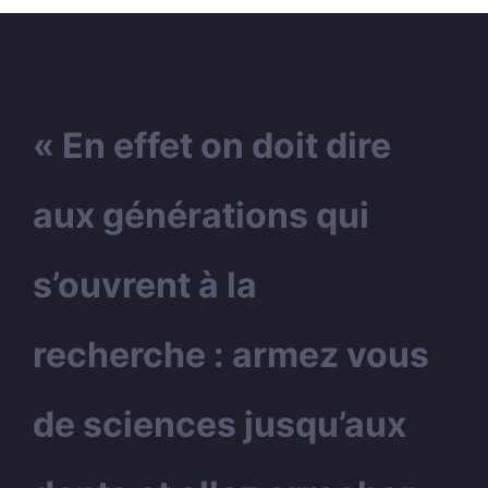
« En effet on doit dire
aux générations qui
s’ouvrent à la
recherche : armez vous
de sciences jusqu’aux